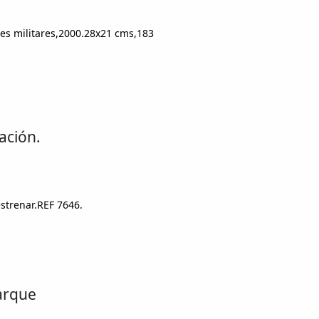
es militares,2000.28x21 cms,183
ación.
strenar.REF 7646.
arque