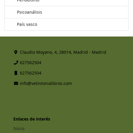
Psicoanálisis
País vasco
Claudio Moyano, 4, 28014, Madrid - Madrid
627562504
627562504
info@velintonialibros.com
Enlaces de interés
Inicio