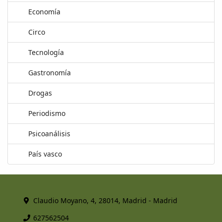
Economía
Circo
Tecnología
Gastronomía
Drogas
Periodismo
Psicoanálisis
País vasco
Claudio Moyano, 4, 28014, Madrid - Madrid
627562504