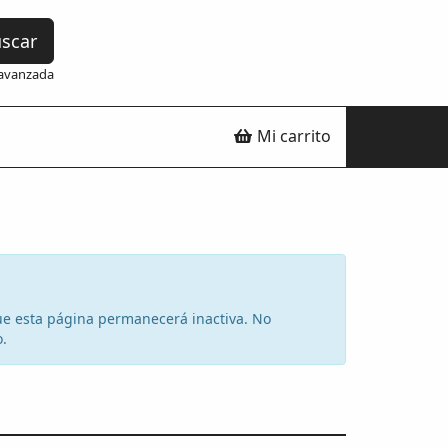
scar
avanzada
Mi carrito
 que esta página permanecerá inactiva. No
o.