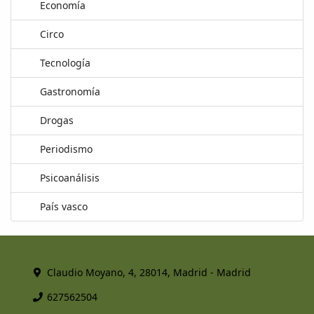
Economía
Circo
Tecnología
Gastronomía
Drogas
Periodismo
Psicoanálisis
País vasco
Claudio Moyano, 4, 28014, Madrid - Madrid
627562504