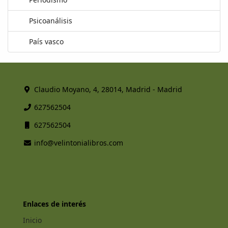
Psicoanálisis
País vasco
Claudio Moyano, 4, 28014, Madrid - Madrid
627562504
627562504
info@velintonialibros.com
Enlaces de interés
Inicio