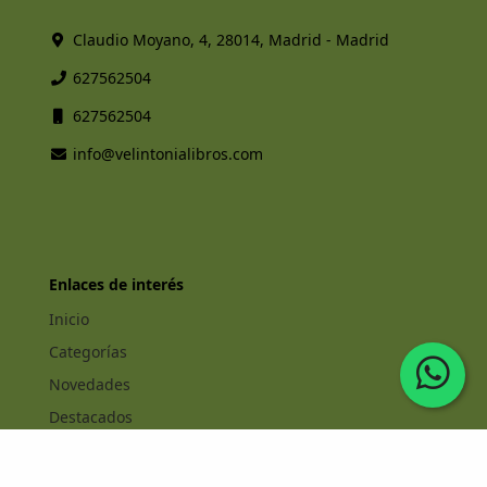
Claudio Moyano, 4, 28014, Madrid - Madrid
627562504
627562504
info@velintonialibros.com
Enlaces de interés
Inicio
Categorías
Novedades
Destacados
Sitemap