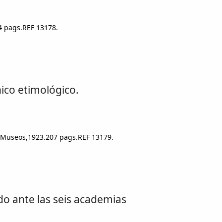
4 pags.REF 13178.
nico etimológico.
 y Museos,1923.207 pags.REF 13179.
ido ante las seis academias