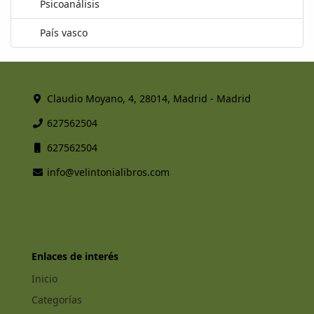
Psicoanálisis
País vasco
Claudio Moyano, 4, 28014, Madrid - Madrid
627562504
627562504
info@velintonialibros.com
Enlaces de interés
Inicio
Categorías