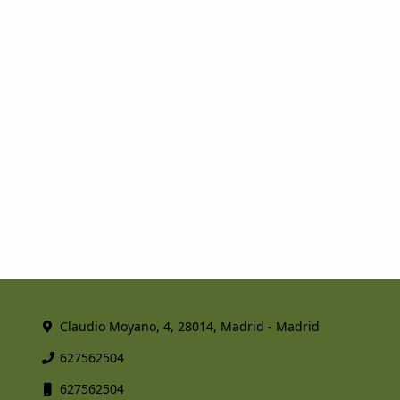
Claudio Moyano, 4, 28014, Madrid - Madrid
627562504
627562504