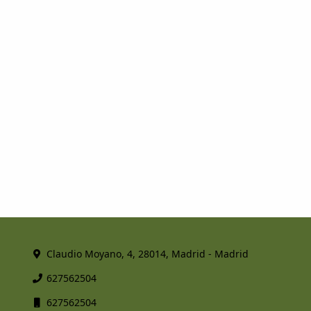
Claudio Moyano, 4, 28014, Madrid - Madrid
627562504
627562504