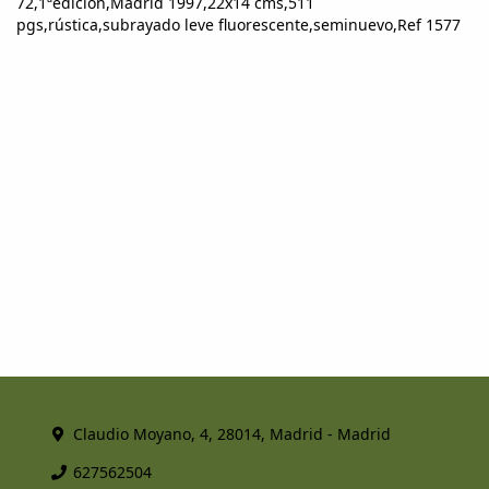
72,1ªedición,Madrid 1997,22x14 cms,511
pgs,rústica,subrayado leve fluorescente,seminuevo,Ref 1577
Claudio Moyano, 4, 28014, Madrid - Madrid
627562504