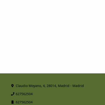
Claudio Moyano, 4, 28014, Madrid - Madrid
627562504
627562504