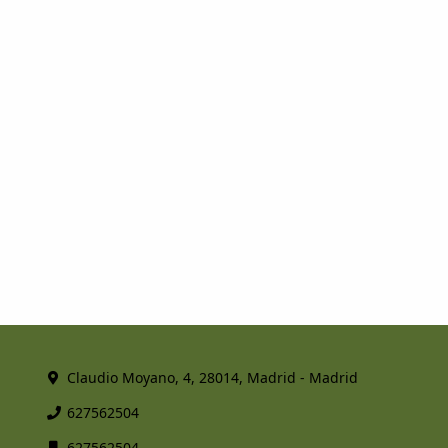
Claudio Moyano, 4, 28014, Madrid - Madrid
627562504
627562504