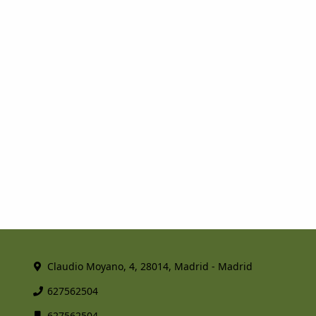
Claudio Moyano, 4, 28014, Madrid - Madrid
627562504
627562504