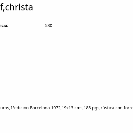
f,christa
cia:
530
raturas,1ªedición Barcelona 1972,19x13 cms,183 pgs,rústica con forr