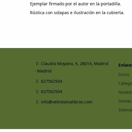
Ejemplar firmado por el autor en la portadilla.
Rústica con solapas e ilustración en la cubierta.
Claudio Moyano, 4, 28014, Madrid
Enlace
- Madrid
Inicio
627562504
Catego
627562504
Noved
Desta
info@velintonialibros.com
Sitem