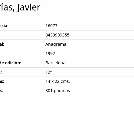
ías, Javier
cia:
16073
8433909355
al:
Anagrama
1992
de edición:
Barcelona
:
13ª
s:
14 x 22 cms.
s:
301 páginas