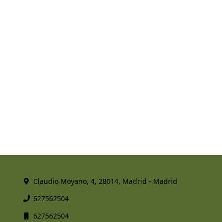
Claudio Moyano, 4, 28014, Madrid - Madrid
627562504
627562504