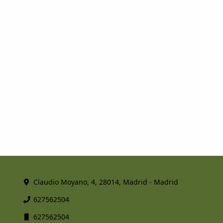
Claudio Moyano, 4, 28014, Madrid - Madrid
627562504
627562504