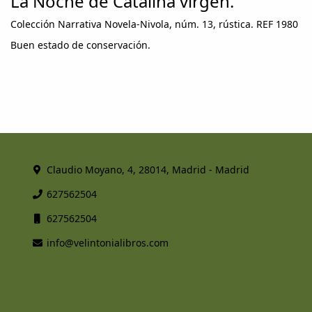
La Noche de Catalina virgen.
Colección Narrativa Novela-Nivola, núm. 13, rústica. REF 1980
Buen estado de conservación.
Claudio Moyano, 4, 28014, Madrid - Madrid
627562504
627562504
info@velintonialibros.com