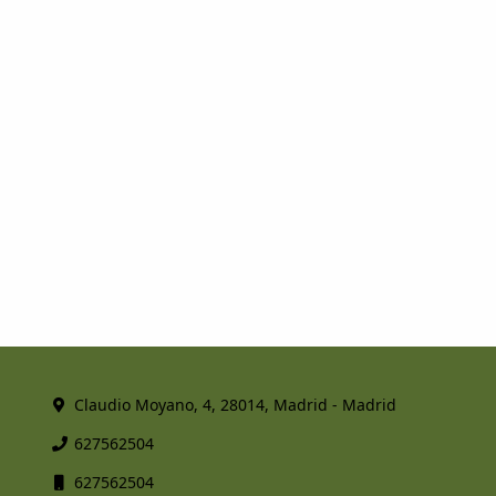
Claudio Moyano, 4, 28014, Madrid - Madrid
627562504
627562504