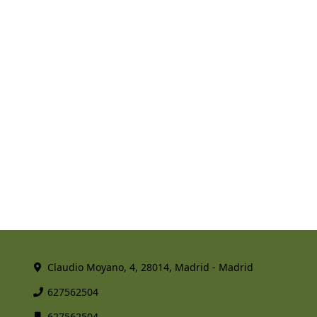
Claudio Moyano, 4, 28014, Madrid - Madrid
627562504
627562504