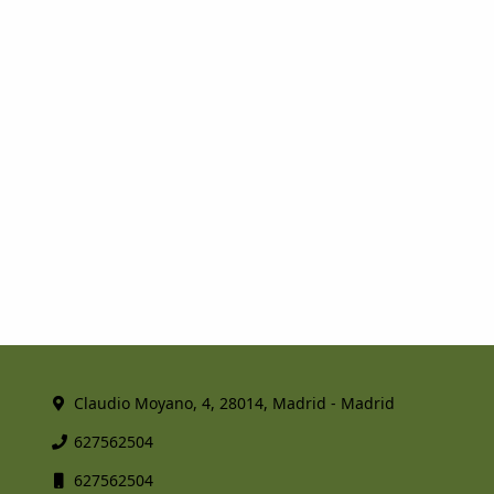
Claudio Moyano, 4, 28014, Madrid - Madrid
627562504
627562504