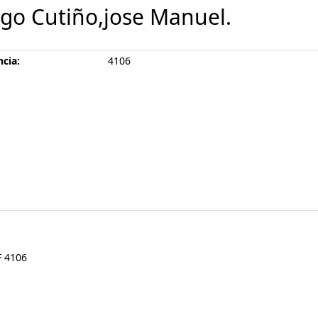
ego Cutiño,jose Manuel.
cia:
4106
.
F 4106