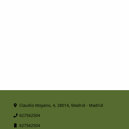
Claudio Moyano, 4, 28014, Madrid - Madrid
627562504
627562504