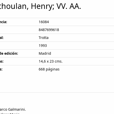
houlan, Henry; VV. AA.
cia:
16084
8487699618
al:
Trotta
1993
de edición:
Madrid
s:
14,6 x 23 cms.
s:
668 páginas
arco Galmarini.