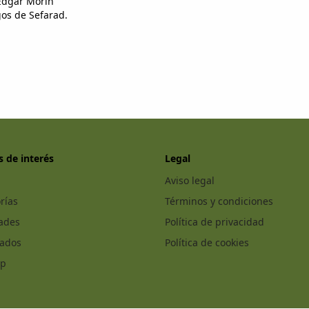
 Edgar Morin
gos de Sefarad.
s de interés
Legal
Aviso legal
rías
Términos y condiciones
ades
Política de privacidad
cados
Política de cookies
ap