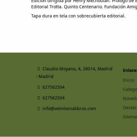
Edición dirigida por Henry Méchoulan. Prólogo de
Editorial Trotta. Quinto Centenario. Fundación Ami
Tapa dura en tela con sobrecubierta editorial.
Claudio Moyano, 4, 28014, Madrid
Enlace
- Madrid
Inicio
627562504
Catego
627562504
Noved
Desta
info@velintonialibros.com
Sitem