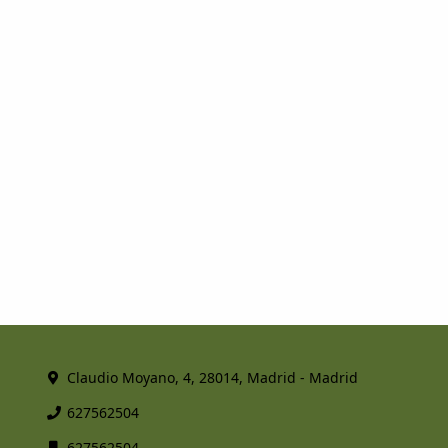
Claudio Moyano, 4, 28014, Madrid - Madrid
627562504
627562504