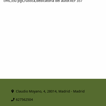
cms,350 pgs,rústica,dedicatoria del autor.REF 357
Claudio Moyano, 4, 28014, Madrid - Madrid
627562504