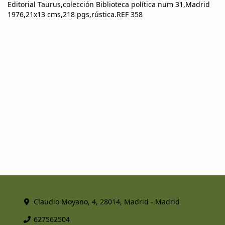
Editorial Taurus,colección Biblioteca política num 31,Madrid
1976,21x13 cms,218 pgs,rústica.REF 358
Claudio Moyano, 4, 28014, Madrid - Madrid
627562504