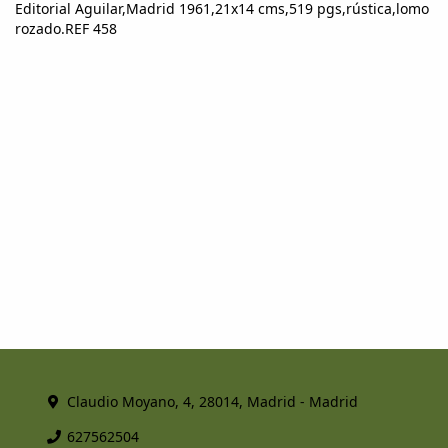
Editorial Aguilar,Madrid 1961,21x14 cms,519 pgs,rústica,lomo
rozado.REF 458
Claudio Moyano, 4, 28014, Madrid - Madrid
627562504