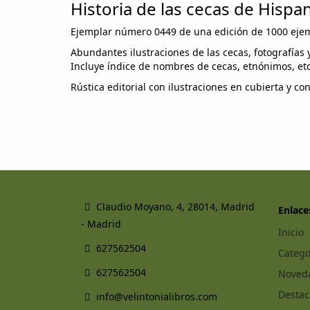
Historia de las cecas de Hispa
Ejemplar número 0449 de una edición de 1000 ejemp
Abundantes ilustraciones de las cecas, fotografías
Incluye índice de nombres de cecas, etnónimos, etc
Rústica editorial con ilustraciones en cubierta y co
Claudio Moyano, 4, 28014, Madrid
Enlace
- Madrid
Inicio
627562504
Catego
627562504
Noved
Desta
info@velintonialibros.com