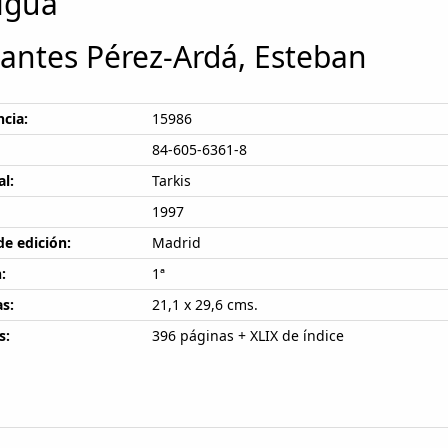
igua
lantes Pérez-Ardá, Esteban
cia:
15986
84-605-6361-8
al:
Tarkis
1997
de edición:
Madrid
:
1ª
s:
21,1 x 29,6 cms.
s:
396 páginas + XLIX de índice