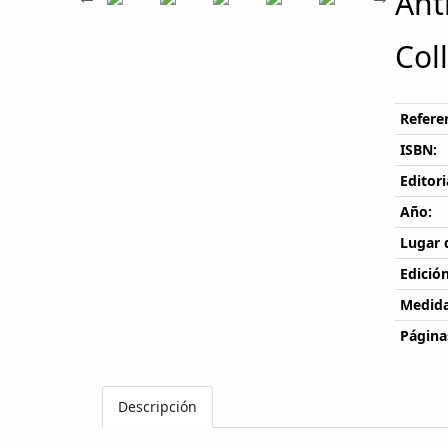
Ant
Col
Referen
ISBN:
Editori
Año:
Lugar 
Edición
Medida
Página
Descripción