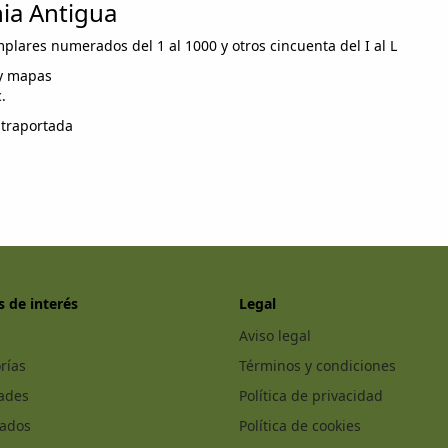
nia Antigua
lares numerados del 1 al 1000 y otros cincuenta del I al L
 y mapas
.
ntraportada
s de interés
Legal
Aviso legal
rías
Términos y condiciones
ades
Política de privacidad
cados
Política de cookies