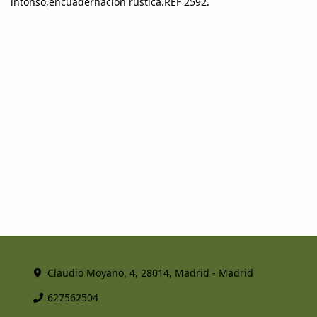
intonso,encuadernación rústica.REF 2592.
Claudio Moyano, 4, 28014, Madrid - Madrid
627562504