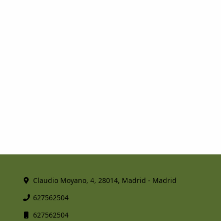
Claudio Moyano, 4, 28014, Madrid - Madrid
627562504
627562504