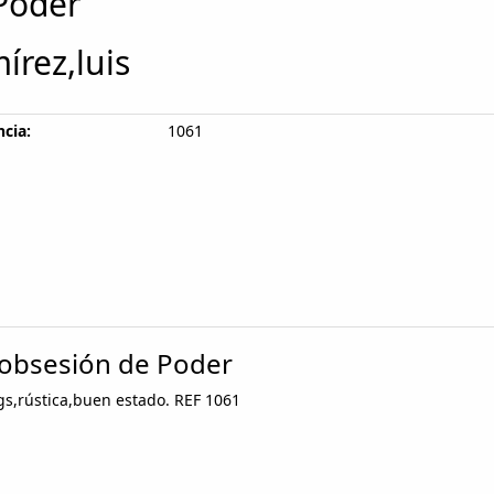
Poder
írez,luis
cia:
1061
 obsesión de Poder
gs,rústica,buen estado. REF 1061