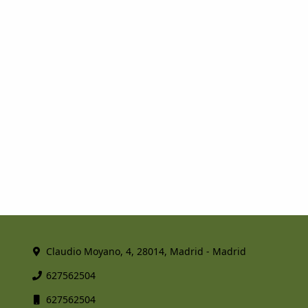
Claudio Moyano, 4, 28014, Madrid - Madrid
627562504
627562504