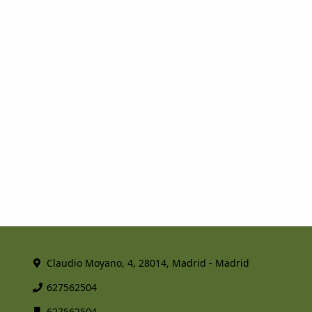
Claudio Moyano, 4, 28014, Madrid - Madrid
627562504
627562504