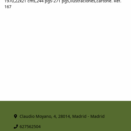
1970,22x21 cms,244 pgs-271 pgs,ilustraciones,cartoné. Ref.
167
Claudio Moyano, 4, 28014, Madrid - Madrid
627562504