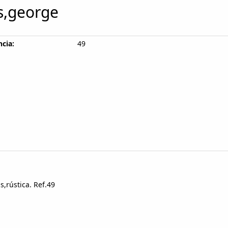
ls,george
cia:
49
,rústica. Ref.49