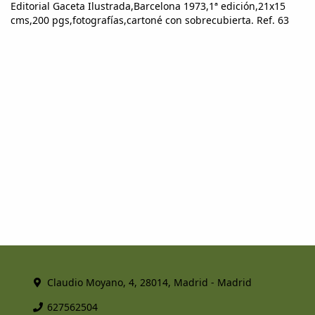
Editorial Gaceta Ilustrada,Barcelona 1973,1ª edición,21x15
cms,200 pgs,fotografías,cartoné con sobrecubierta. Ref. 63
Claudio Moyano, 4, 28014, Madrid - Madrid
627562504