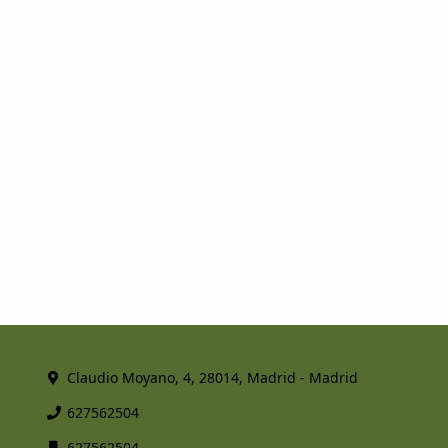
Claudio Moyano, 4, 28014, Madrid - Madrid
627562504
627562504