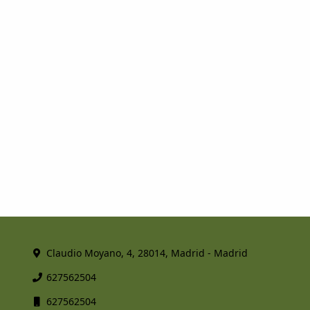
Claudio Moyano, 4, 28014, Madrid - Madrid
627562504
627562504