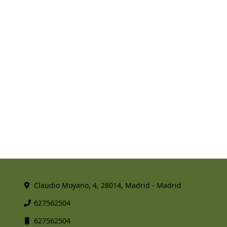
Claudio Moyano, 4, 28014, Madrid - Madrid
627562504
627562504