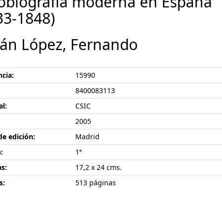
obiografía moderna en España
33-1848)
án López, Fernando
cia:
15990
8400083113
al:
CSIC
2005
de edición:
Madrid
:
1ª
s:
17,2 x 24 cms.
s:
513 páginas