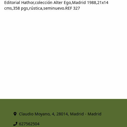
Editorial Hathor,colección Alter Ego,Madrid 1988,21x14
cms,358 pgs,rústica,seminuevo.REF 327
Claudio Moyano, 4, 28014, Madrid - Madrid
627562504